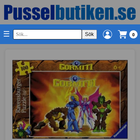
☰
Sök
0