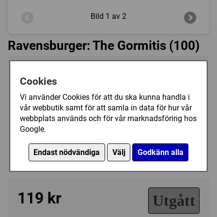
Bild
1 av 2
Ravensburger: The Gormitis (100)
Tillverkare:
Ravensburger
Cookies
Antal bitar:
100
Vi använder Cookies för att du ska kunna handla i
Storlek:
49 x 36
vår webbutik samt för att samla in data för hur vår
Art.nr.:
RA108053
webbplats används och för vår marknadsföring hos
Kategori(er):
Google.
Antal Bitar/100 - 199
Endast nödvändiga
Välj
Godkänn alla
Tecknat/Övrigt
119 kr
Utgått