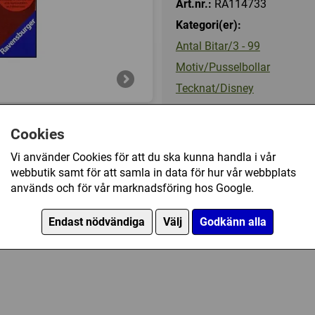
Art.nr.:
RA114733
Kategori(er):
Antal Bitar/3 - 99
Motiv/Pusselbollar
Tecknat/Disney
Cookies
99 kr
(175 kr)
Vi använder Cookies för att du ska kunna handla i vår
webbutik samt för att samla in data för hur vår webbplats
Ej tillgänglig
används och för vår marknadsföring hos Google.
zle Ball - Disney Cars (24) har också köpt
Endast nödvändiga
Välj
Godkänn alla