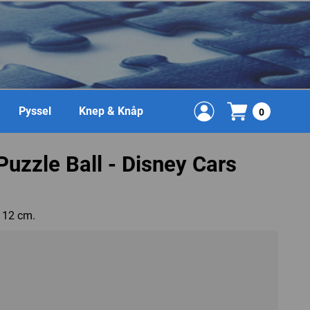
Pyssel
Knep & Knåp
0
uzzle Ball - Disney Cars
 12 cm.