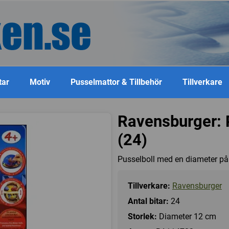
tar
Motiv
Pusselmattor & Tillbehör
Tillverkare
Ravensburger: P
(24)
Pusselboll med en diameter på
Tillverkare:
Ravensburger
Antal bitar:
24
Storlek:
Diameter 12 cm