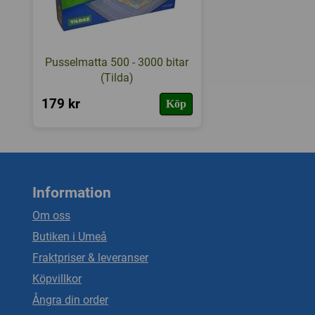
Pusselmatta 500 - 3000 bitar
(Tilda)
179 kr
Köp
Information
Om oss
Butiken i Umeå
Fraktpriser & leveranser
Köpvillkor
Ångra din order