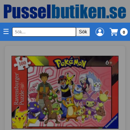
☰
Sök
0