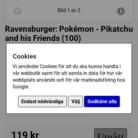
Bild
1 av 2
Ravensburger: Pokémon - Pikatchu
and his Friends (100)
Tillverkare:
Ravensburger
Cookies
Antal bitar:
100
Vi använder Cookies för att du ska kunna handla i
Storlek:
49 x 36
vår webbutik samt för att samla in data för hur vår
webbplats används och för vår marknadsföring hos
Art.nr.:
RA108923
Google.
Kategori(er):
Antal Bitar/100 - 199
Endast nödvändiga
Välj
Godkänn alla
Tecknat/Övrigt
119 kr
Utgått