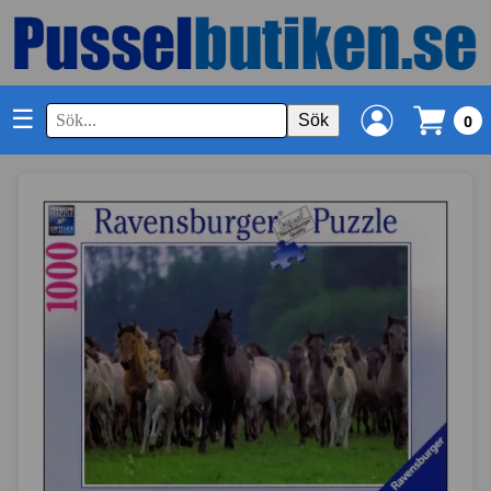
☰
Sök
0