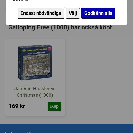
Ej tillgänglig
Endast nödvändiga
Välj
Godkänn alla
Personer som har köpt Ravensburger:
Galloping Free (1000) har också köpt
Jan Van Haasteren:
Christmas (1000)
169 kr
Köp