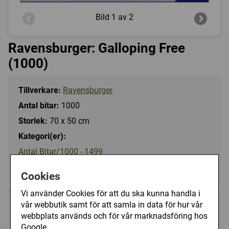
Bild
1 av 2
Ravensburger: Galloping Free
(1000)
Tillverkare:
Ravensburger
Antal bitar:
1000
Storlek:
70 x 50 cm
Kategori(er):
Antal Bitar/1000 - 1499
Djur/Häst
Cookies
Vi använder Cookies för att du ska kunna handla i
139 kr
vår webbutik samt för att samla in data för hur vår
Utgått
webbplats används och för vår marknadsföring hos
Google.