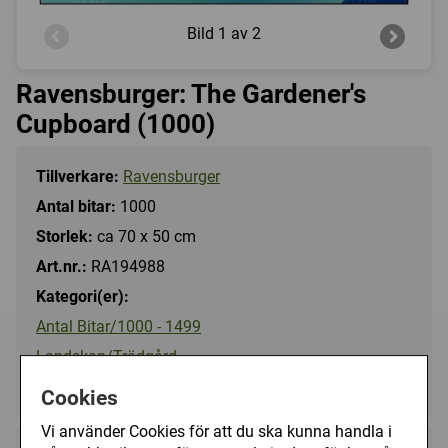
Bild
1 av 2
Ravensburger: The Gardener's
Cupboard (1000)
Tillverkare:
Ravensburger
Antal bitar:
1000
Storlek:
ca 70 x 50 cm
Art.nr.:
RA194988
Kategori(er):
Antal Bitar/1000 - 1499
Landskap/Trädgård
Motiv/Övriga motiv
Cookies
Vi använder Cookies för att du ska kunna handla i