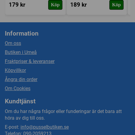
179 kr
189 kr
1
Köp
Köp
Information
Om oss
Butiken i Umeå
Fraktpriser & leveranser
Köpvillkor
Ångra din order
Om Cookies
Kundtjänst
Om du har några frågor eller funderingar är det bara att
höra av dig till oss.
E-post:
info@pusselbutiken.se
Telefon: 090-2059213