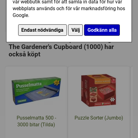
vår webbutik samt för att samla in data för hur vår
149 kr
Utgått
webbplats används och för vår marknadsföring hos
Google.
Ej tillgänglig
Endast nödvändiga
Välj
Godkänn alla
Personer som har köpt Ravensburger:
The Gardener's Cupboard (1000) har
också köpt
Pusselmatta 500 -
Puzzle Sorter (Jumbo)
3000 bitar (Tilda)