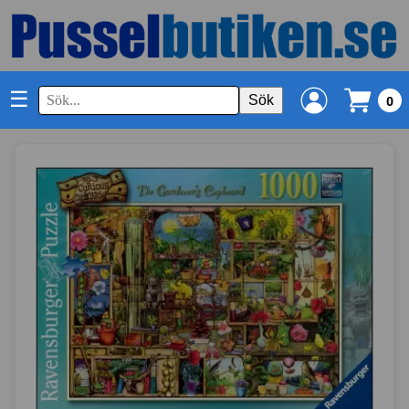
☰
Sök
0