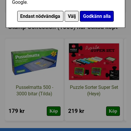
Google.
Ej tillgänglig
Endast nödvändiga
Välj
Godkänn alla
Personer som har köpt Ravensburger:
Stamp Collection (1000) har också köpt
Pusselmatta 500 -
Puzzle Sorter Super Set
3000 bitar (Tilda)
(Heye)
179 kr
219 kr
1
Köp
Köp