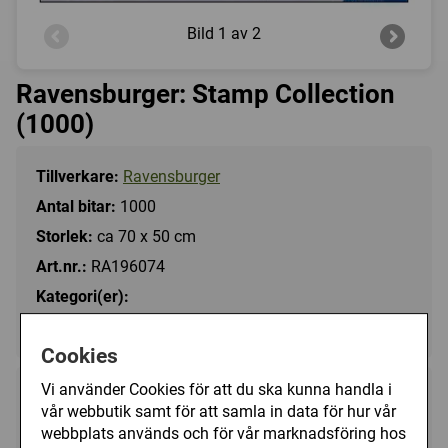
Bild
1 av 2
Ravensburger: Stamp Collection
(1000)
Tillverkare:
Ravensburger
Antal bitar:
1000
Storlek:
ca 70 x 50 cm
Art.nr.:
RA196074
Kategori(er):
Antal Bitar/1000 - 1499
Cookies
Vi använder Cookies för att du ska kunna handla i
149 kr
Utgått
vår webbutik samt för att samla in data för hur vår
webbplats används och för vår marknadsföring hos