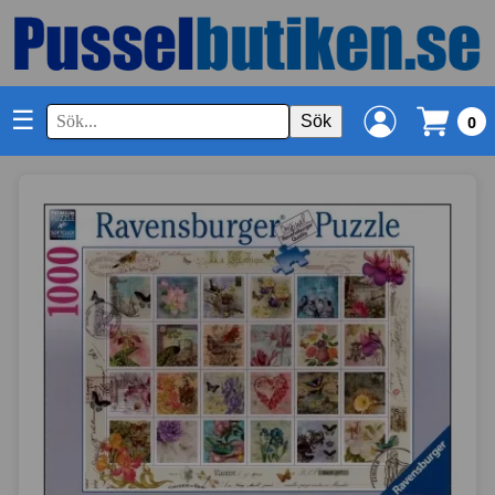
☰
Sök
0