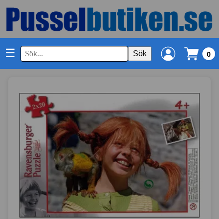
☰
Sök
0