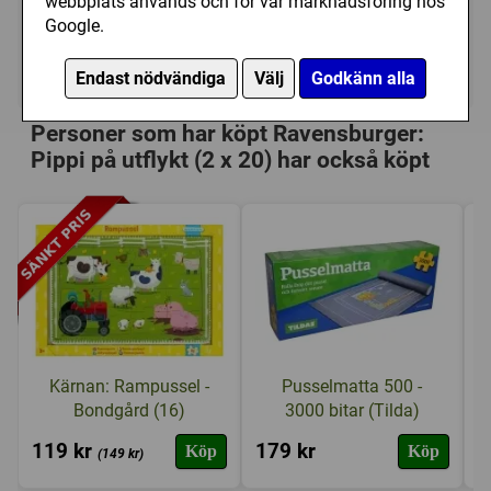
webbplats används och för vår marknadsföring hos
99 kr
Utgått
Google.
Ej tillgänglig
Endast nödvändiga
Välj
Godkänn alla
Personer som har köpt Ravensburger:
Pippi på utflykt (2 x 20) har också köpt
Kärnan: Rampussel -
Pusselmatta 500 -
Bondgård (16)
3000 bitar (Tilda)
119 kr
179 kr
7
Köp
Köp
(149 kr)