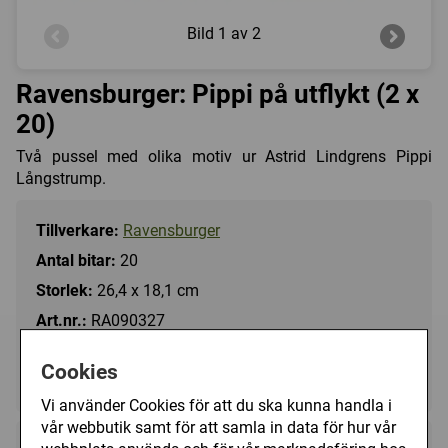
Bild
1 av 2
Ravensburger: Pippi på utflykt (2 x
20)
Två pussel med olika motiv ur Astrid Lindgrens Pippi
Långstrump.
Tillverkare:
Ravensburger
Antal bitar:
20
Storlek:
26,4 x 18,1 cm
Art.nr.:
RA090327
Kategori(er):
Cookies
Antal Bitar/3 - 99
Vi använder Cookies för att du ska kunna handla i
vår webbutik samt för att samla in data för hur vår