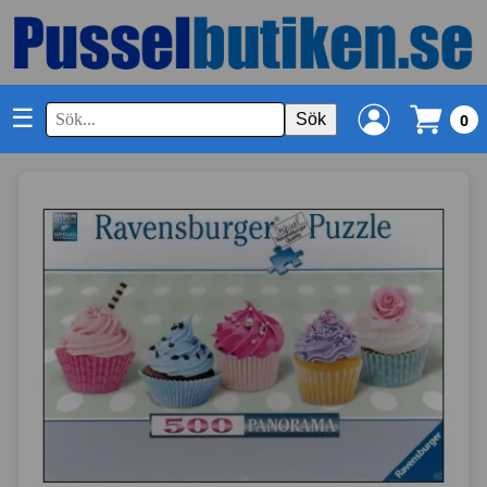
☰
Sök
0