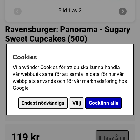
Bild
1 av 2
Ravensburger: Panorama - Sugary
Sweet Cupcakes (500)
Tillverkare:
Ravensburger
Cookies
Antal bitar:
500
Vi använder Cookies för att du ska kunna handla i
Storlek:
ca 70 x 25 cm
vår webbutik samt för att samla in data för hur vår
webbplats används och för vår marknadsföring hos
Art.nr.:
RA148035
Google.
Kategori(er):
Antal Bitar/500 - 999
Endast nödvändiga
Välj
Godkänn alla
Motiv/Mat & Dryck
119 kr
Utgått