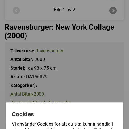
Bild
1 av 2
Ravensburger: New York Collage
(2000)
Tillverkare:
Ravensburger
Antal bitar:
2000
Storlek:
ca 98 x 75 cm
Art.nr.:
RA166879
Kategori(er):
Antal Bitar/2000
Byggnader/Kända Byggnader
Landskap/Stad
Cookies
Vi använder Cookies för att du ska kunna handla i