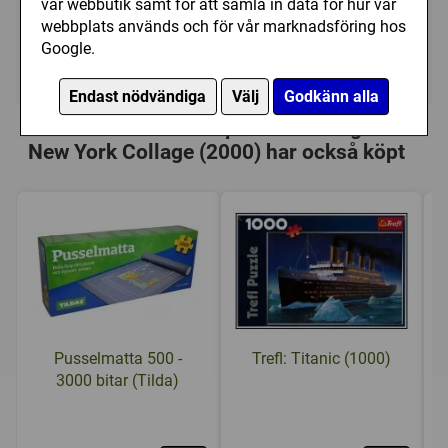
vår webbutik samt för att samla in data för hur vår
299 kr
Utgått
webbplats används och för vår marknadsföring hos
Google.
Ej tillgänglig
Endast nödvändiga
Välj
Godkänn alla
Personer som har köpt Ravensburger:
New York Collage (2000) har också köpt
Pusselmatta 500 -
Trefl: Titanic (1000)
3000 bitar (Tilda)