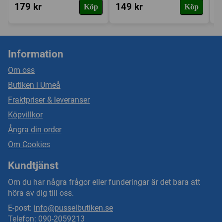
179 kr
149 kr
9
Köp
Köp
Information
Om oss
Butiken i Umeå
Fraktpriser & leveranser
Köpvillkor
Ångra din order
Om Cookies
Kundtjänst
Om du har några frågor eller funderingar är det bara att
höra av dig till oss.
E-post:
info@pusselbutiken.se
Telefon: 090-2059213