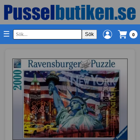
☰
Sök
0