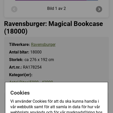
Bild
1 av 2
Ravensburger: Magical Bookcase
(18000)
Tillverkare:
Ravensburger
Antal bitar:
18000
Storlek:
ca 276 x 192 cm
Art.nr.:
RA178254
Kategori(er):
Antal Bitar/5000 - 42000
Cookies
1599 kr
Vi använder Cookies för att du ska kunna handla i
Köp
vår webbutik samt för att samla in data för hur vår
webbplats används och för vår marknadsföring hos