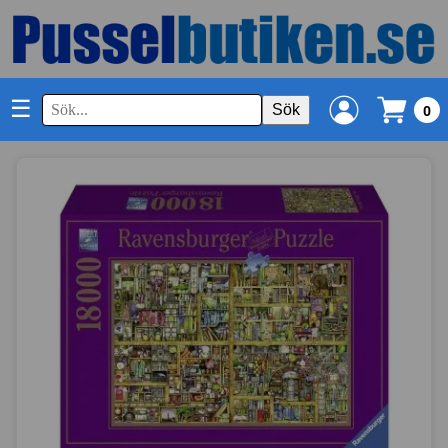
☰
Sök
0