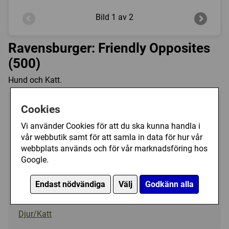
Bild
1 av 2
Ravensburger: Friendly Opposites
(500)
Hund och Katt.
Tillverkare:
Ravensburger
Cookies
Antal bitar:
500
Vi använder Cookies för att du ska kunna handla i
Storlek:
49 x 36 cm
vår webbutik samt för att samla in data för hur vår
webbplats används och för vår marknadsföring hos
Art.nr.:
RA142347
Google.
Kategori(er):
Antal Bitar/500 - 999
Endast nödvändiga
Välj
Godkänn alla
Djur/Hund
Djur/Katt