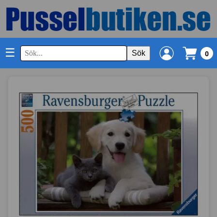
☰
Sök
0