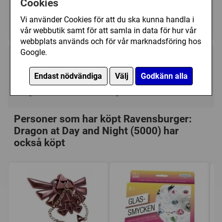
Cookies
Antal Bitar/5000 - 42000
Vi använder Cookies för att du ska kunna handla i
Fantasy/Övrigt
vår webbutik samt för att samla in data för hur vår
webbplats används och för vår marknadsföring hos
Google.
599 kr
Köp
Endast nödvändiga
Välj
Godkänn alla
I lager, leveranstid 1-3 vardagar
Personer som har köpt Ravensburger:
Dragon at Day and Night (5000) har
också köpt