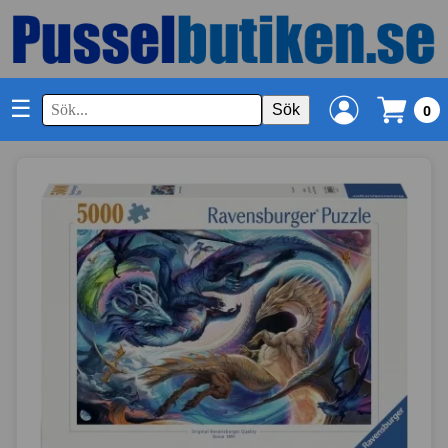
☰
Sök
0