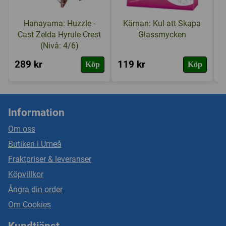
Hanayama: Huzzle -
Kärnan: Kul att Skapa
Cast Zelda Hyrule Crest
Glassmycken
(Nivå: 4/6)
289 kr
119 kr
1
Köp
Köp
Information
Om oss
Butiken i Umeå
Fraktpriser & leveranser
Köpvillkor
Ångra din order
Om Cookies