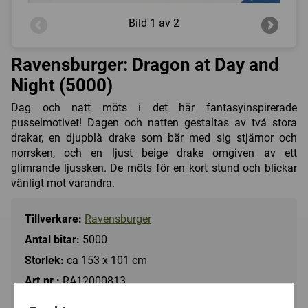
Bild
1 av 2
Ravensburger: Dragon at Day and
Night (5000)
Dag och natt möts i det här fantasyinspirerade
pusselmotivet! Dagen och natten gestaltas av två stora
drakar, en djupblå drake som bär med sig stjärnor och
norrsken, och en ljust beige drake omgiven av ett
glimrande ljussken. De möts för en kort stund och blickar
vänligt mot varandra.
Tillverkare:
Ravensburger
Antal bitar:
5000
Storlek:
ca 153 x 101 cm
Art.nr.:
RA12000813
Kategori(er):