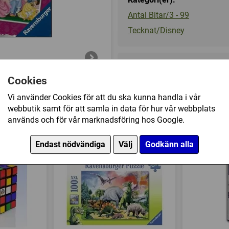
Antal Bitar/3 - 99
Tecknat/Disney
109 kr
Cookies
Vi använder Cookies för att du ska kunna handla i vår
Ej tillgänglig
webbutik samt för att samla in data för hur vår webbplats
används och för vår marknadsföring hos Google.
ney - Snow White (3 x 49) har också köpt
Endast nödvändiga
Välj
Godkänn alla