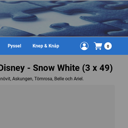
Pyssel
Knep & Knåp
0
Disney - Snow White (3 x 49)
övit, Askungen, Törnrosa, Belle och Ariel.