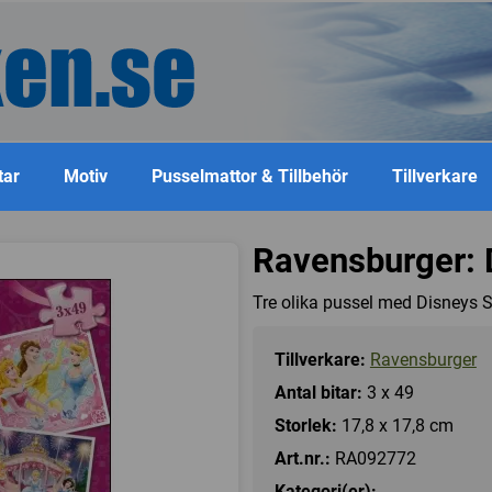
tar
Motiv
Pusselmattor & Tillbehör
Tillverkare
Ravensburger: 
Tre olika pussel med Disneys Sn
Tillverkare:
Ravensburger
Antal bitar:
3 x 49
Storlek:
17,8 x 17,8 cm
Art.nr.:
RA092772
Kategori(er):