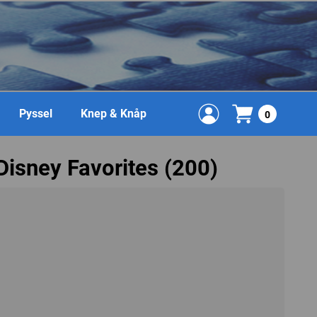
Pyssel
Knep & Knåp
0
Disney Favorites (200)