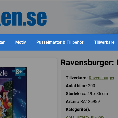
tar
Motiv
Pusselmattor & Tillbehör
Tillverkare
Ravensburger: 
Tillverkare:
Ravensburger
Antal bitar:
200
Storlek:
ca 49 x 36 cm
Art.nr.:
RA126989
Kategori(er):
Antal Bitar/200 - 299