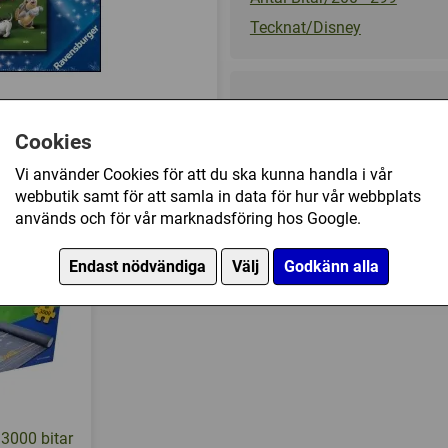
Tecknat/Disney
119 kr
Cookies
Ej tillgänglig
Vi använder Cookies för att du ska kunna handla i vår
webbutik samt för att samla in data för hur vår webbplats
ney Favorites (200) har också köpt
används och för vår marknadsföring hos Google.
Endast nödvändiga
Välj
Godkänn alla
 3000 bitar