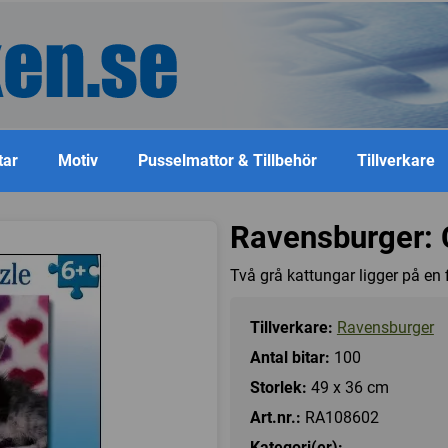
tar
Motiv
Pusselmattor & Tillbehör
Tillverkare
Ravensburger: C
Två grå kattungar ligger på en f
Tillverkare:
Ravensburger
Antal bitar:
100
Storlek:
49 x 36 cm
Art.nr.:
RA108602
Kategori(er):