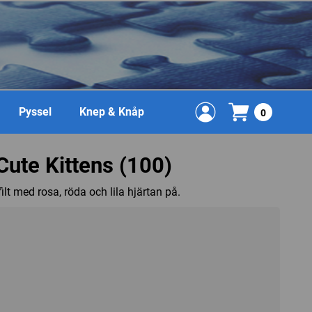
Pyssel
Knep & Knåp
0
ute Kittens (100)
ilt med rosa, röda och lila hjärtan på.