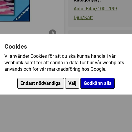
Antal Bitar/100 - 199
Djur/Katt
119 kr
Cookies
Vi använder Cookies för att du ska kunna handla i vår
Ej tillgänglig
webbutik samt för att samla in data för hur vår webbplats
används och för vår marknadsföring hos Google.
e Kittens (100) har också köpt
Endast nödvändiga
Välj
Godkänn alla