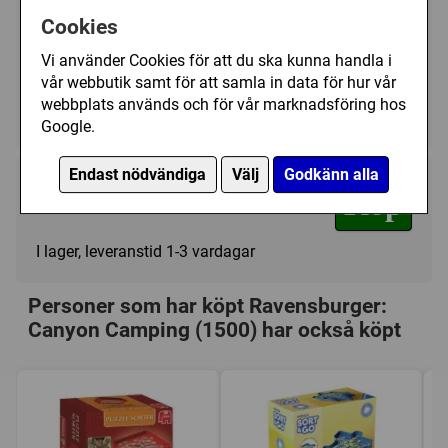
Cookies
Art.nr.:
RA12001007
Kategori(er):
Vi använder Cookies för att du ska kunna handla i
vår webbutik samt för att samla in data för hur vår
Antal Bitar/1500
webbplats används och för vår marknadsföring hos
Landskap/Berg
Google.
Endast nödvändiga
Välj
Godkänn alla
219 kr
Köp
I lager, leveranstid 1-3 vardagar
Personer som har köpt Ravensburger:
Canyon Camping (1500) har också köpt