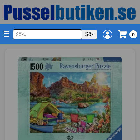
☰
Sök
0