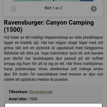
Bild
1 av 2
Ravensburger: Canyon Camping
(1500)
Vid foten av ett mäktigt klipplandskap av röda platåklippor
ligger en klarblå sjö. Här har någon slagit läger med sitt
gröna tält och en picknick är uppdukad med färggranna
fällstolar att sitta på. Inga människor syns till och kanske
just därför har landskapets djur passat på att nyfiket
smyga sig fram för att ta sig en titt. Här finns tvättbjörnar,
harar, prärievargar, örnar, stenbockar och många andra
djur. Ett motiv för naturälskare med massor av djur och
växter att upptäcka medan du pusslar.
Tillverkare:
Ravensburger
Antal bitar:
1500
Storlek:
ca 80 x 60 cm