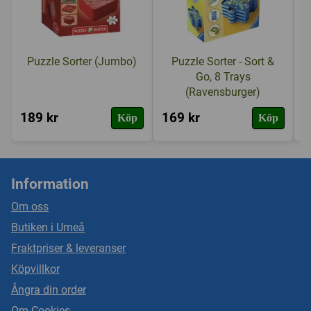
Puzzle Sorter (Jumbo)
Puzzle Sorter - Sort &
Go, 8 Trays
(Ravensburger)
189 kr
169 kr
2
Köp
Köp
Information
Om oss
Butiken i Umeå
Fraktpriser & leveranser
Köpvillkor
Ångra din order
Om Cookies