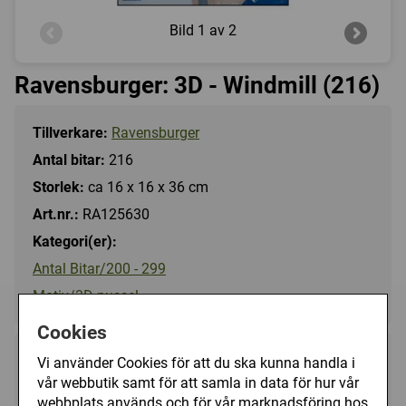
Bild
1 av 2
Ravensburger: 3D - Windmill (216)
Tillverkare:
Ravensburger
Antal bitar:
216
Storlek:
ca 16 x 16 x 36 cm
Art.nr.:
RA125630
Kategori(er):
Antal Bitar/200 - 299
Motiv/3D pussel
Cookies
249 kr
Vi använder Cookies för att du ska kunna handla i
Utgått
vår webbutik samt för att samla in data för hur vår
webbplats används och för vår marknadsföring hos