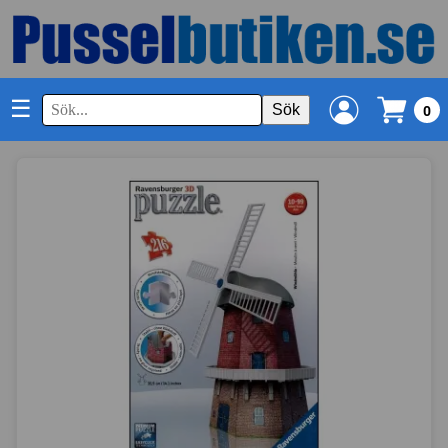
☰
Sök
0