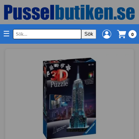
☰
Sök
0