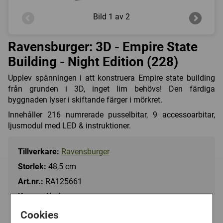
Bild
1 av 2
Ravensburger: 3D - Empire State
Building - Night Edition (228)
Upplev spänningen i att konstruera Empire state building
från grunden i 3D, inget lim behövs! Den färdiga
byggnaden lyser i skiftande färger i mörkret.
Innehåller 216 numrerade pusselbitar, 9 accessoarbitar,
ljusmodul med LED & instruktioner.
Tillverkare:
Ravensburger
Storlek:
48,5 cm
Art.nr.:
RA125661
Kategori(er):
Byggnader/Kända Byggnader
Cookies