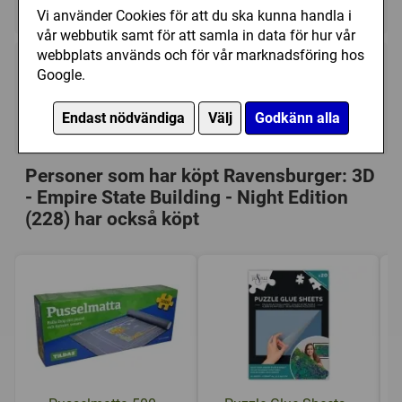
Motiv/3D pussel
Vi använder Cookies för att du ska kunna handla i
vår webbutik samt för att samla in data för hur vår
webbplats används och för vår marknadsföring hos
299 kr
Google.
Utgått
Endast nödvändiga
Välj
Godkänn alla
Ej tillgänglig
Personer som har köpt Ravensburger: 3D
- Empire State Building - Night Edition
(228) har också köpt