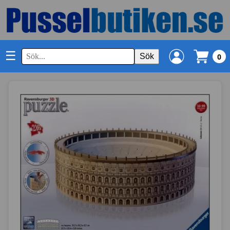
☰
Sök
0