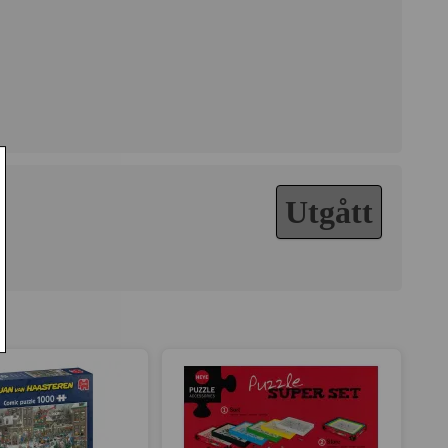
 med bildens kvalitet eller något annat så kommer vi att
höjd är 1:1,36. Om bilden inte har det förhållandet måste
 vi kan göra pusslet.
Utgått