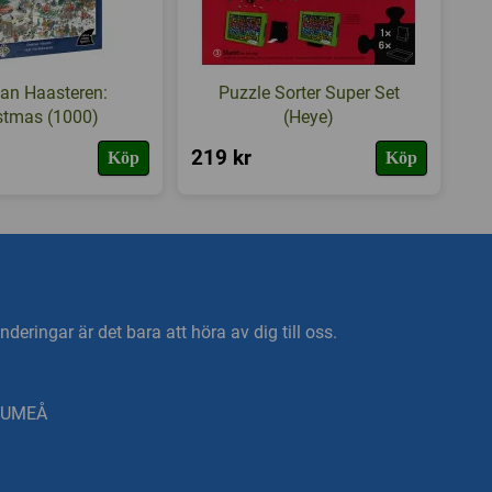
an Haasteren:
Puzzle Sorter Super Set
stmas (1000)
(Heye)
219 kr
Köp
Köp
deringar är det bara att höra av dig till oss.
0 UMEÅ