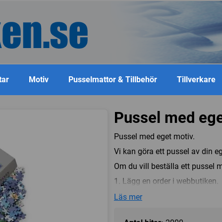
tar
Motiv
Pusselmattor & Tillbehör
Tillverkare
Pussel med ege
Pussel med eget motiv.
Vi kan göra ett pussel av din e
Om du vill beställa ett pussel 
1. Lägg en order i webbutiken.
2. Skicka ett mail till info@pus
Läs mer
Tänk på att bilden bör vara av
ordernummer du fick i din bestä