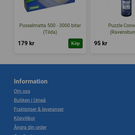
Pusselmatta 500 - 3000 bitar
Puzzle Cons
(Tilda)
(Ravensbur
179 kr
95 kr
Köp
Information
Om oss
Butiken i Umeå
Fraktpriser & leveranser
Köpvillkor
Ångra din order