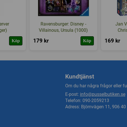
erver
Ravensburger: Disney -
Jan V
ger)
Villainous, Ursula (1000)
Chri
179 kr
169 kr
Köp
Köp
Kundtjänst
Om du har några frågor eller fun
E-post:
info@pusselbutiken.se
Telefon: 090-2059213
Adress: Björnvägen 11, 906 4