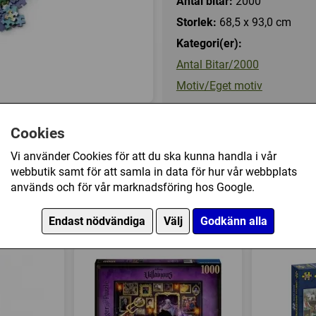
Antal bitar:
2000
Skulle det vara några problem
Storlek:
68,5 x 93,0 cm
höra av oss.
Kategori(er):
Förhållandet mellan bredd och 
vi ta bort delar av bilden innan
Antal Bitar/2000
Motiv/Eget motiv
Cookies
649 kr
Vi använder Cookies för att du ska kunna handla i vår
webbutik samt för att samla in data för hur vår webbplats
Ej tillgänglig
används och för vår marknadsföring hos Google.
motiv (2000) har också köpt
Endast nödvändiga
Välj
Godkänn alla