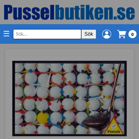
☰
Sök
0