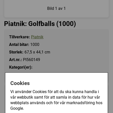
Bild
1 av 1
Piatnik: Golfballs (1000)
Tillverkare:
Piatnik
Antal bitar:
1000
Storlek:
67,5 x 44,1 cm
Art.nr.:
PI560149
Kategori(er):
Antal Bitar/1000 - 1499
Cookies
Vi använder Cookies för att du ska kunna handla i
149 kr
Utgått
vår webbutik samt för att samla in data för hur vår
webbplats används och för vår marknadsföring hos
Google.
Ej tillgänglig