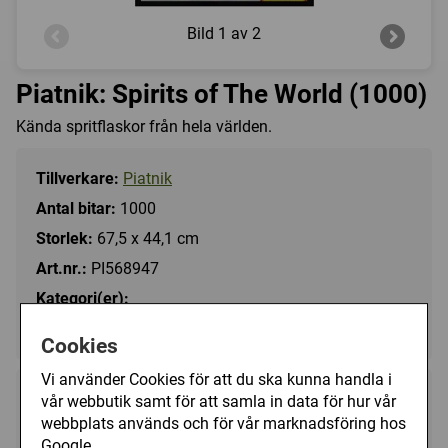
Bild
1 av 2
Piatnik: Spirits of The World (1000)
Kända spritflaskor från hela världen.
Tillverkare:
Piatnik
Antal bitar:
1000
Storlek:
67,5 x 44,1 cm
Art.nr.:
PI568947
Kategori(er):
Antal Bitar/1000 - 1499
Cookies
Vi använder Cookies för att du ska kunna handla i
vår webbutik samt för att samla in data för hur vår
149 kr
Utgått
webbplats används och för vår marknadsföring hos
Google.