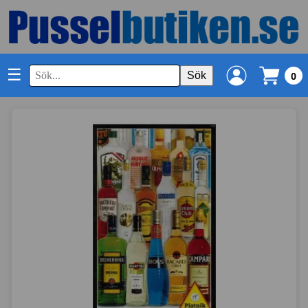
☰
Sök
0