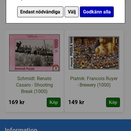
Personer som har köpt Piatnik: Official
Endast nödvändiga
Välj
Godkänn alla
Channel (1000) har också köpt
Schmidt: Renato
Piatnik: Francois Ruyer
Casaro - Shooting
- Brewery (1000)
Break (1000)
169 kr
149 kr
Köp
Köp
Information