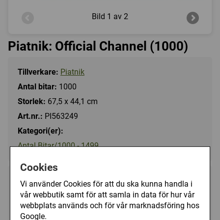
Bild
1 av 2
Piatnik: Official Channel (1000)
Tillverkare:
Piatnik
Antal bitar:
1000
Storlek:
67,5 x 44,1 cm
Art.nr.:
PI563249
Kategori(er):
Antal Bitar/1000 - 1499
Cookies
69 kr
Vi använder Cookies för att du ska kunna handla i
Utgått
(149 kr)
vår webbutik samt för att samla in data för hur vår
webbplats används och för vår marknadsföring hos
Ej tillgänglig
Google.