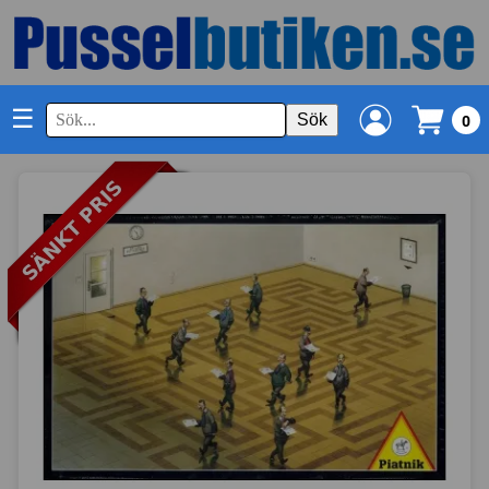
☰
Sök
0