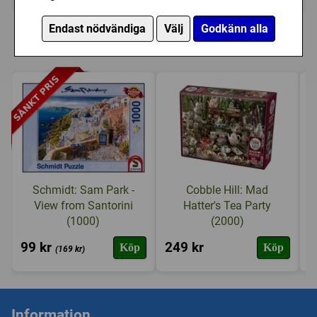
Personer som har köpt Piatnik: Degas -
Endast nödvändiga
Välj
Godkänn alla
The Dance Class (1000) har också köpt
Schmidt: Sam Park -
Cobble Hill: Mad
View from Santorini
Hatter's Tea Party
(1000)
(2000)
99 kr
249 kr
1
Köp
Köp
(169 kr)
Information