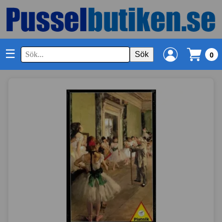
☰
Sök
0