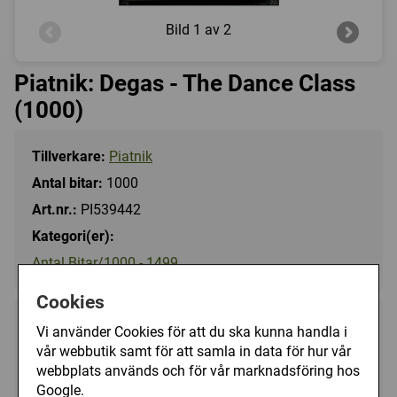
Bild
1 av 2
Piatnik: Degas - The Dance Class
(1000)
Tillverkare:
Piatnik
Antal bitar:
1000
Art.nr.:
PI539442
Kategori(er):
Antal Bitar/1000 - 1499
Cookies
149 kr
Vi använder Cookies för att du ska kunna handla i
Utgått
vår webbutik samt för att samla in data för hur vår
webbplats används och för vår marknadsföring hos
Ej tillgänglig
Google.