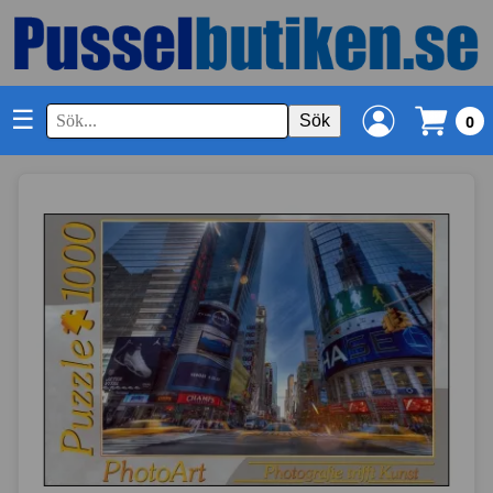
☰
Sök
0