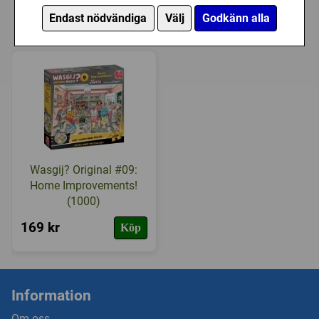
Personer som har köpt PhotoArt -
Endast nödvändiga
Välj
Godkänn alla
Broadway (1000) har också köpt
Wasgij? Original #09:
Home Improvements!
(1000)
169 kr
Köp
Information
Om oss