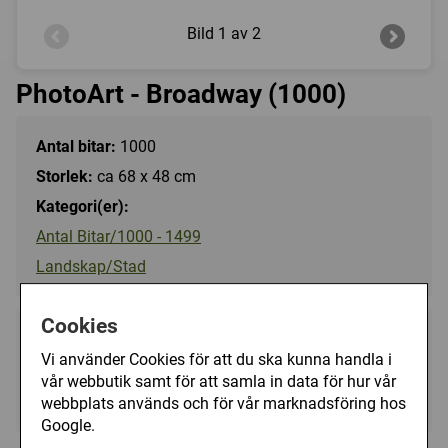
Bild
1 av 2
PhotoArt - Broadway (1000)
Antal bitar:
1000
Storlek:
ca 68 x 48 cm
Kategori(er):
Antal Bitar/1000 - 1499
Landskap/Stad
Cookies
99 kr
Utgått
Vi använder Cookies för att du ska kunna handla i
vår webbutik samt för att samla in data för hur vår
Ej tillgänglig
webbplats används och för vår marknadsföring hos
Google.