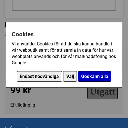
Philos - Spiral Puzzle
Cookies
Svårighetsgrad 4/12
Vi använder Cookies för att du ska kunna handla i
Art.nr.:
PH5052
vår webbutik samt för att samla in data för hur vår
webbplats används och för vår marknadsföring hos
Kategori(er):
Google.
Knep & Knåp/Övrigt
Endast nödvändiga
Välj
Godkänn alla
99 kr
Utgått
Ej tillgänglig