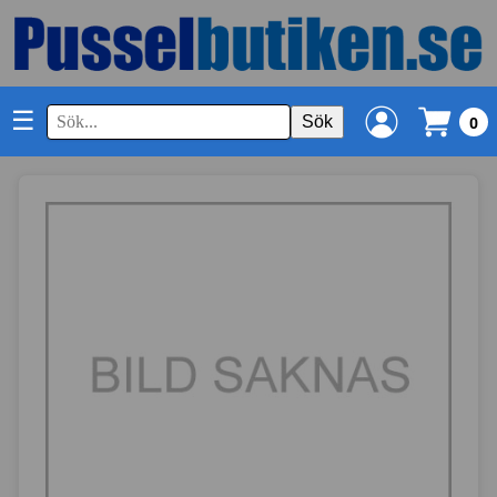
☰
Sök
0