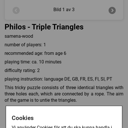
Bild
1 av 3
Philos - Triple Triangles
samena-wood
number of players: 1
recommended age: from age 6
playing time: ca. 10 minutes
difficulty rating: 2
playing instruction: language DE, GB, FR, ES, FI, SI, PT
This tricky puzzle consists of three identical triangles with
three holes each, which are connected by a rope. The aim
of the game is to untie the triangles.
Art.nr.:
PH6105
Cookies
Kategori(er):
Vi använder Cookies för att du ska kunna handla i