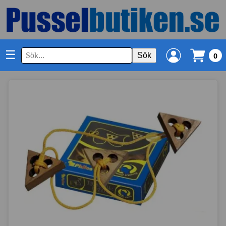
☰
Sök
0