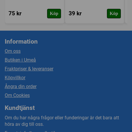
75 kr
39 kr
3
Köp
Köp
Information
Om oss
Butiken i Umeå
Fraktpriser & leveranser
Köpvillkor
Ångra din order
Om Cookies
Kundtjänst
Om du har några frågor eller funderingar är det bara att
höra av dig till oss.