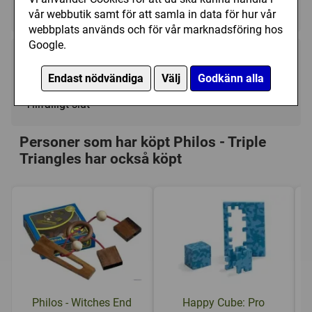
Knep & Knåp/Övrigt
vår webbutik samt för att samla in data för hur vår
webbplats används och för vår marknadsföring hos
Google.
65 kr
Bevaka
Endast nödvändiga
Välj
Godkänn alla
Tillfälligt slut
Personer som har köpt Philos - Triple
Triangles har också köpt
Philos - Witches End
Happy Cube: Pro