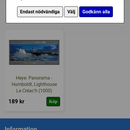
Personer som har köpt Peliko: På resan -
Endast nödvändiga
Välj
Godkänn alla
Koli (1000) har också köpt
Heye: Panorama -
Humboldt, Lighthouse
Le Créac'h (1000)
189 kr
Köp
Information