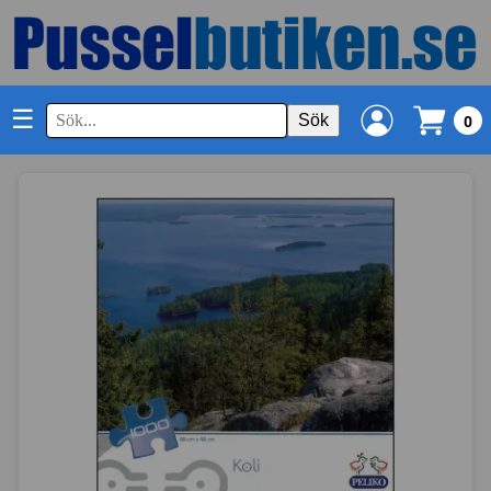
☰
Sök
0