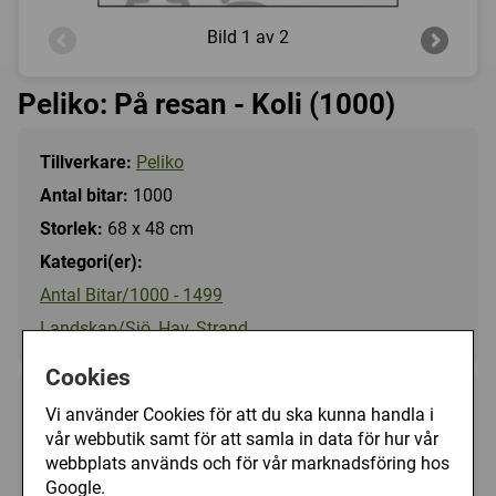
Bild
1 av 2
Peliko: På resan - Koli (1000)
Tillverkare:
Peliko
Antal bitar:
1000
Storlek:
68 x 48 cm
Kategori(er):
Antal Bitar/1000 - 1499
Landskap/Sjö, Hav, Strand
Cookies
149 kr
Vi använder Cookies för att du ska kunna handla i
Utgått
vår webbutik samt för att samla in data för hur vår
webbplats används och för vår marknadsföring hos
Ej tillgänglig
Google.