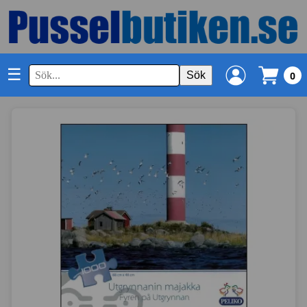
☰
Sök
0