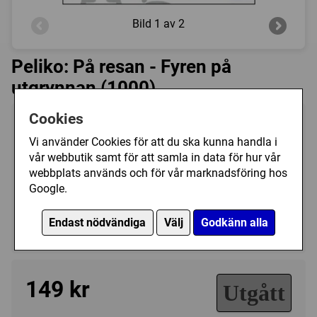
Bild
1 av 2
Peliko: På resan - Fyren på
utgrynnan (1000)
Cookies
Tillverkare:
Peliko
Vi använder Cookies för att du ska kunna handla i
Antal bitar:
1000
vår webbutik samt för att samla in data för hur vår
Storlek:
68 x 48 cm
webbplats används och för vår marknadsföring hos
Kategori(er):
Google.
Antal Bitar/1000 - 1499
Endast nödvändiga
Välj
Godkänn alla
Landskap/Sjö, Hav, Strand
149 kr
Utgått