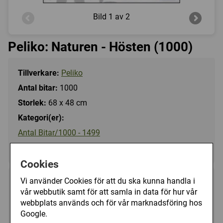
Bild
1 av 2
Peliko: Naturen - Hösten (1000)
Tillverkare:
Peliko
Antal bitar:
1000
Storlek:
68 x 48 cm
Kategori(er):
Antal Bitar/1000 - 1499
Landskap/Skog
Cookies
Vi använder Cookies för att du ska kunna handla i
149 kr
Utgått
vår webbutik samt för att samla in data för hur vår
webbplats används och för vår marknadsföring hos
Google.
Ej tillgänglig