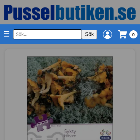
☰
Sök
0