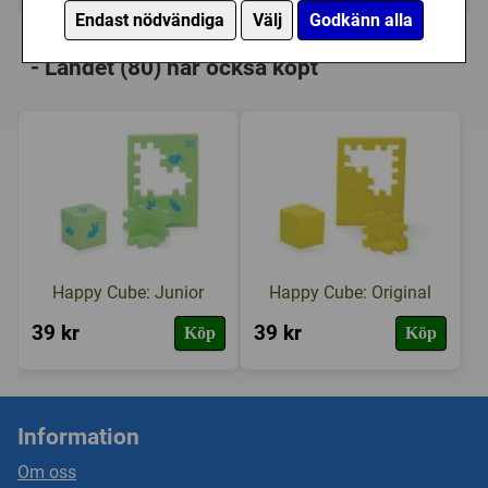
Endast nödvändiga
Välj
Godkänn alla
Personer som har köpt Kärnan: Träpussel
- Landet (80) har också köpt
Happy Cube: Junior
Happy Cube: Original
39 kr
39 kr
Köp
Köp
Information
Om oss