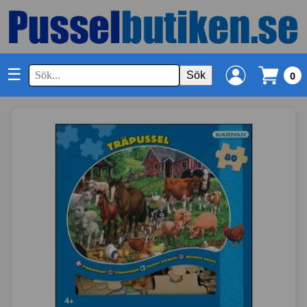
☰
Sök
0