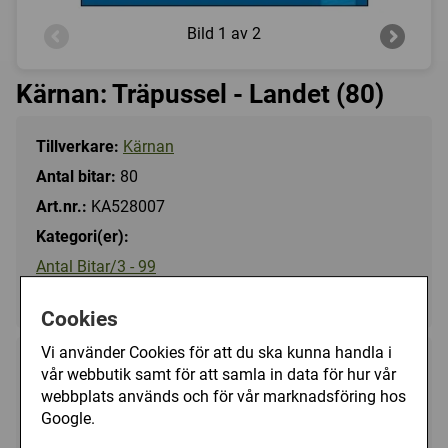
Bild
1 av 2
Kärnan: Träpussel - Landet (80)
Tillverkare:
Kärnan
Antal bitar:
80
Art.nr.:
KA528007
Kategori(er):
Antal Bitar/3 - 99
Motiv/Träpussel
Cookies
Vi använder Cookies för att du ska kunna handla i
125 kr
vår webbutik samt för att samla in data för hur vår
Utgått
webbplats används och för vår marknadsföring hos
Google.
Ej tillgänglig