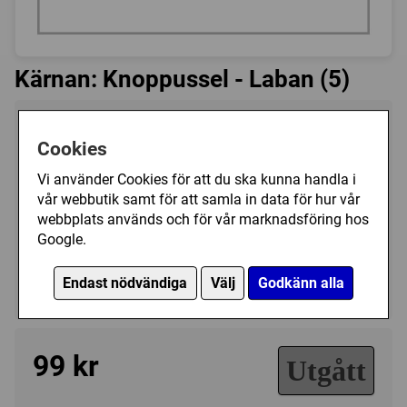
Kärnan: Knoppussel - Laban (5)
Tillverkare:
Kärnan
Cookies
Antal bitar:
5
Vi använder Cookies för att du ska kunna handla i
Art.nr.:
KA512020
vår webbutik samt för att samla in data för hur vår
Kategori(er):
webbplats används och för vår marknadsföring hos
Antal Bitar/3 - 99
Google.
Motiv/Träpussel
Endast nödvändiga
Välj
Godkänn alla
Tecknat/Övrigt
99 kr
Utgått