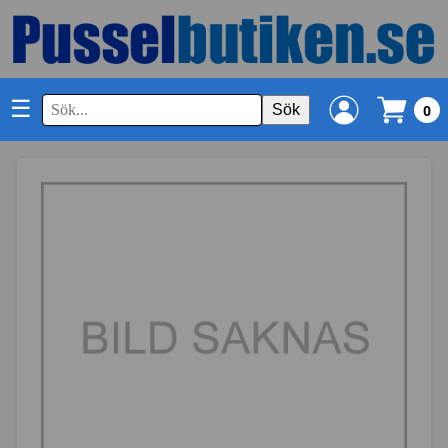
☰
Sök
0