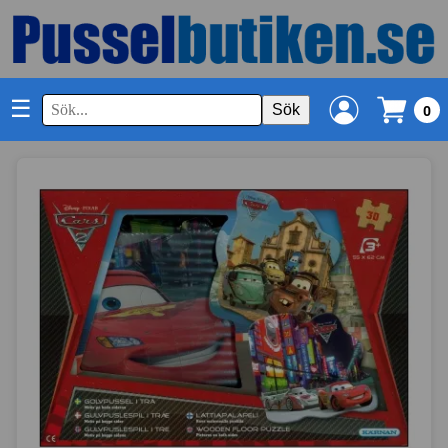
☰
Sök
0