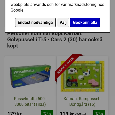
199 kr
webbplats används och för vår marknadsföring hos
Utgått
Google.
Ej tillgänglig
Endast nödvändiga
Välj
Godkänn alla
Personer som har köpt Kärnan:
Golvpussel i Trä - Cars 2 (30) har också
köpt
Pusselmatta 500 -
Kärnan: Rampussel -
3000 bitar (Tilda)
Bondgård (16)
179 kr
119 kr
Köp
Köp
(149 kr)