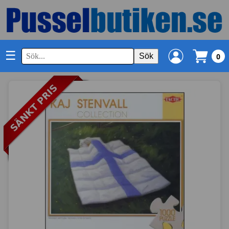
☰
Sök
0