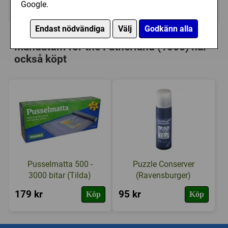
Google.
Ej tillgänglig
Endast nödvändiga
Välj
Godkänn alla
Personer som har köpt Kaj Stenvall:
Mandatum for the Fatherland (1000) har
också köpt
Pusselmatta 500 -
Puzzle Conserver
3000 bitar (Tilda)
(Ravensburger)
179 kr
95 kr
Köp
Köp