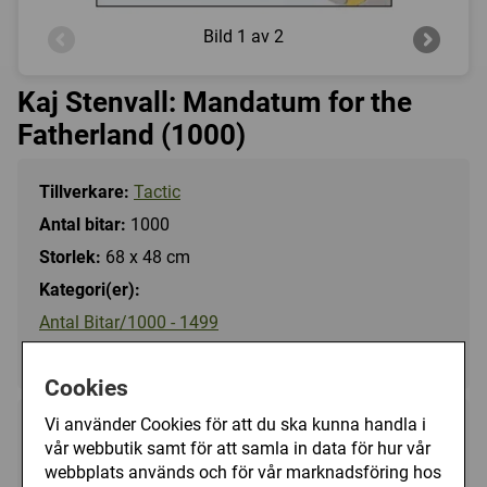
Bild
1 av 2
Kaj Stenvall: Mandatum for the
Fatherland (1000)
Tillverkare:
Tactic
Antal bitar:
1000
Storlek:
68 x 48 cm
Kategori(er):
Antal Bitar/1000 - 1499
Konstverk/Kaj Stenvall
Cookies
Vi använder Cookies för att du ska kunna handla i
125 kr
Utgått
vår webbutik samt för att samla in data för hur vår
webbplats används och för vår marknadsföring hos