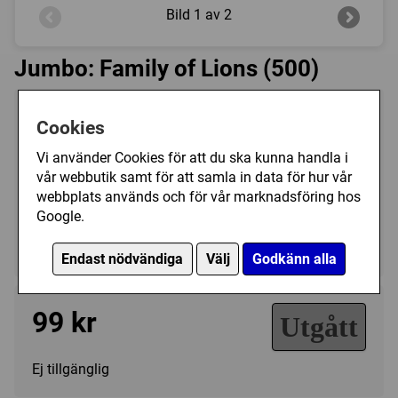
Bild
1 av 2
Jumbo: Family of Lions (500)
Tillverkare:
Jumbo
Cookies
Antal bitar:
500
Vi använder Cookies för att du ska kunna handla i
Storlek:
49 x 35 cm
vår webbutik samt för att samla in data för hur vår
Kategori(er):
webbplats används och för vår marknadsföring hos
Google.
Antal Bitar/500 - 999
Djur/Övriga
Endast nödvändiga
Välj
Godkänn alla
99 kr
Utgått
Ej tillgänglig