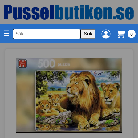
☰
Sök
0