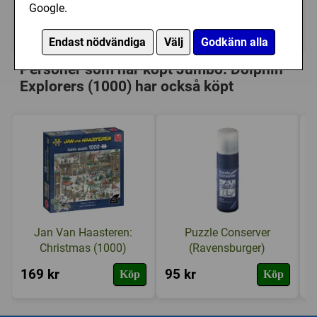
Google.
Ej tillgänglig
Endast nödvändiga
Välj
Godkänn alla
Personer som har köpt Jumbo: Dolphin
Explorers (1000) har också köpt
Jan Van Haasteren:
Puzzle Conserver
Christmas (1000)
(Ravensburger)
169 kr
95 kr
2
Köp
Köp