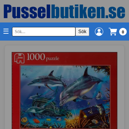
☰
Sök
0