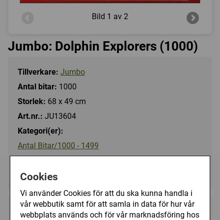
Bild
1 av 2
Jumbo: Dolphin Explorers (1000)
Tillverkare:
Jumbo
Antal bitar:
1000
Storlek:
68 x 49 cm
Art.nr.:
JU13604
Kategori(er):
Antal Bitar/1000 - 1499
Djur/Övriga
Tecknat/Övrigt
Cookies
Vi använder Cookies för att du ska kunna handla i
vår webbutik samt för att samla in data för hur vår
149 kr
Utgått
webbplats används och för vår marknadsföring hos