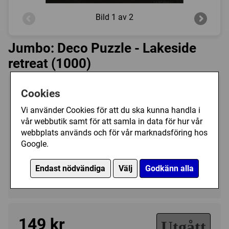
Bild
1 av 2
Jumbo: Deco Puzzle - Lakeside
retreat (1000)
Tillverkare:
Jumbo
Cookies
Antal bitar:
1000
Vi använder Cookies för att du ska kunna handla i
Storlek:
63 x 49 cm
vår webbutik samt för att samla in data för hur vår
webbplats används och för vår marknadsföring hos
Art.nr.:
JU01557
Google.
Kategori(er):
Antal Bitar/1000 - 1499
Endast nödvändiga
Välj
Godkänn alla
Tecknat/Övrigt
149 kr
Utgått