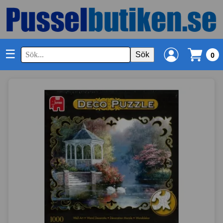
☰
Sök
0