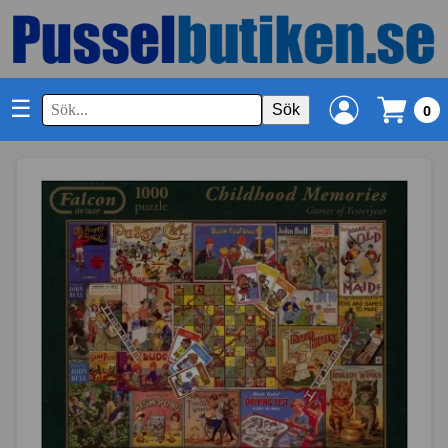
☰
Sök
0