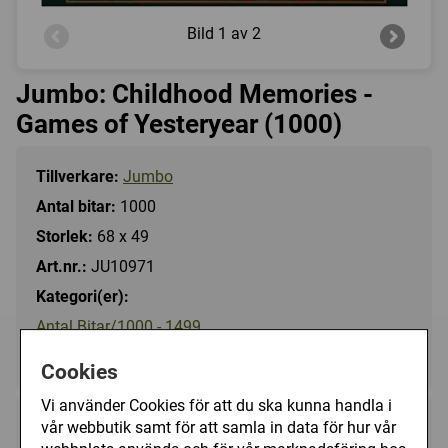
Bild
1 av 2
Jumbo: Childhood Memories -
Games of Yesteryear (1000)
Tillverkare:
Jumbo
Antal bitar:
1000
Storlek:
68 x 49
Art.nr.:
JU10971
Kategori(er):
Antal Bitar/1000 - 1499
Motiv/Övriga motiv
Cookies
Vi använder Cookies för att du ska kunna handla i
vår webbutik samt för att samla in data för hur vår
149 kr
Utgått