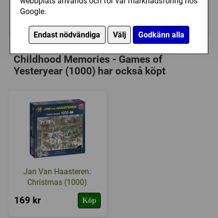
webbplats används och för vår marknadsföring hos
Google.
Ej tillgänglig
Endast nödvändiga
Välj
Godkänn alla
Personer som har köpt Jumbo:
Childhood Memories - Games of
Yesteryear (1000) har också köpt
Jan Van Haasteren:
Christmas (1000)
169 kr
Köp