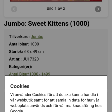
Bild
1 av 2
Jumbo: Sweet Kittens (1000)
Tillverkare:
Jumbo
Antal bitar:
1000
Storlek:
68 x 49 cm
Art.nr.:
JU17320
Kategori(er):
Antal Bitar/1000 - 1499
Djur/Katt
Cookies
Vi använder Cookies för att du ska kunna handla i
149 kr
vår webbutik samt för att samla in data för hur vår
Utgått
webbplats används och för vår marknadsföring hos
Google.