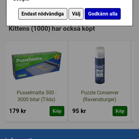
Ej tillgänglig
Endast nödvändiga
Välj
Godkänn alla
Personer som har köpt Jumbo: Sweet
Kittens (1000) har också köpt
Pusselmatta 500 -
Puzzle Conserver
3000 bitar (Tilda)
(Ravensburger)
179 kr
95 kr
2
Köp
Köp