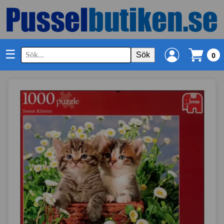
☰
Sök
0