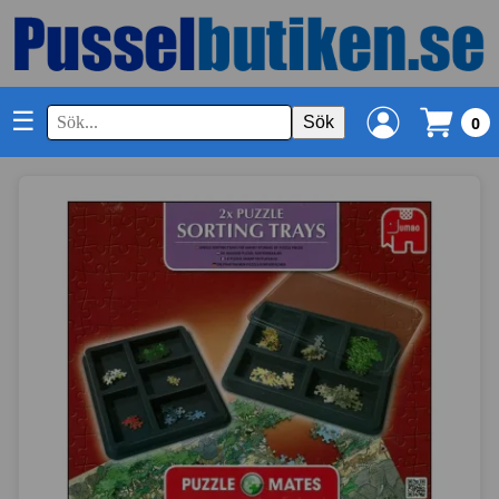
☰
Sök
0