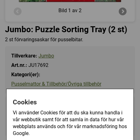
Bild
1 av 2
Jumbo: Puzzle Sorting Tray (2 st)
2 st förvaringsaskar för pusselbitar.
Tillverkare:
Jumbo
Art.nr.:
JU17692
Kategori(er):
Pusselmattor & Tillbehör/Övriga tillbehör
Cookies
99 kr
Utgått
Vi använder Cookies för att du ska kunna handla i
vår webbutik samt för att samla in data för hur vår
Ej tillgänglig
webbplats används och för vår marknadsföring hos
Google.