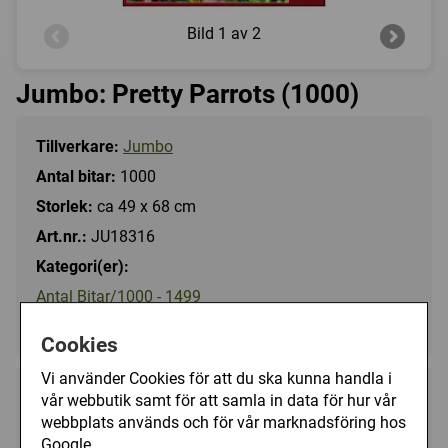
Bild
1 av 2
Jumbo: Pretty Parrots (1000)
Tillverkare:
Jumbo
Antal bitar:
1000
Storlek:
ca 49 x 68 cm
Art.nr.:
JU18316
Kategori(er):
Antal Bitar/1000 - 1499
Djur/Övriga
Cookies
Vi använder Cookies för att du ska kunna handla i
149 kr
vår webbutik samt för att samla in data för hur vår
Utgått
webbplats används och för vår marknadsföring hos
Google.