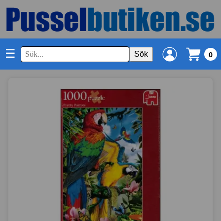
☰
Sök
0