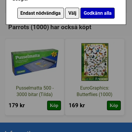
Ej tillgänglig
Endast nödvändiga
Välj
Godkänn alla
Personer som har köpt Jumbo: Pretty
Parrots (1000) har också köpt
Pusselmatta 500 -
EuroGraphics:
3000 bitar (Tilda)
Butterflies (1000)
179 kr
169 kr
Köp
Köp