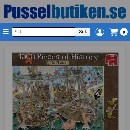
☰
Sök
0