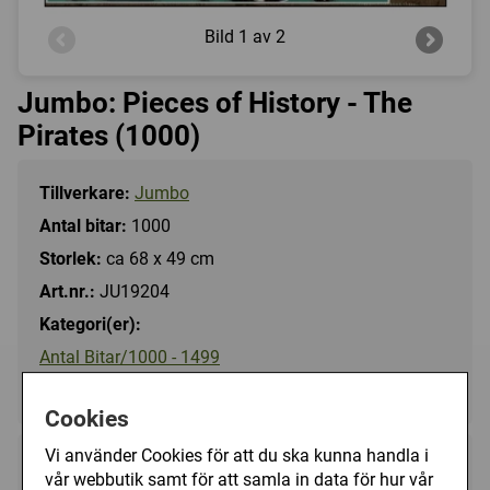
Bild
1 av 2
Jumbo: Pieces of History - The
Pirates (1000)
Tillverkare:
Jumbo
Antal bitar:
1000
Storlek:
ca 68 x 49 cm
Art.nr.:
JU19204
Kategori(er):
Antal Bitar/1000 - 1499
Tecknat/Övrigt
Cookies
Vi använder Cookies för att du ska kunna handla i
149 kr
Utgått
vår webbutik samt för att samla in data för hur vår