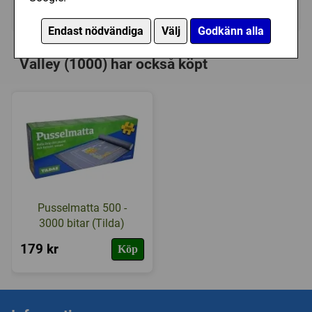
Ej tillgänglig
Endast nödvändiga
Välj
Godkänn alla
Personer som har köpt Jumbo: Dinosaur
Valley (1000) har också köpt
Pusselmatta 500 -
3000 bitar (Tilda)
179 kr
Köp