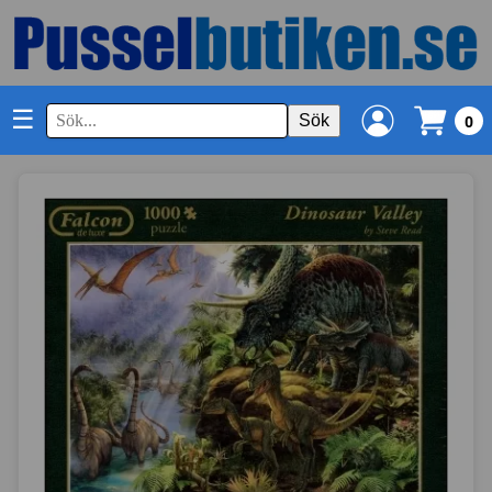
☰
Sök
0