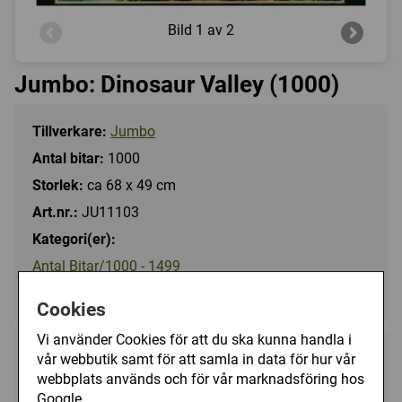
Bild
1 av 2
Jumbo: Dinosaur Valley (1000)
Tillverkare:
Jumbo
Antal bitar:
1000
Storlek:
ca 68 x 49 cm
Art.nr.:
JU11103
Kategori(er):
Antal Bitar/1000 - 1499
Djur/Övriga
Cookies
Vi använder Cookies för att du ska kunna handla i
149 kr
vår webbutik samt för att samla in data för hur vår
Utgått
webbplats används och för vår marknadsföring hos
Google.