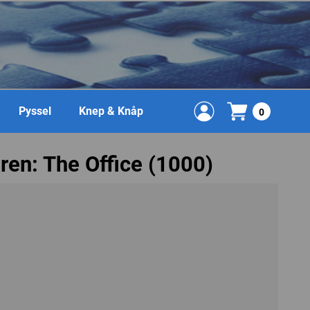
Pyssel
Knep & Knåp
0
ren: The Office (1000)