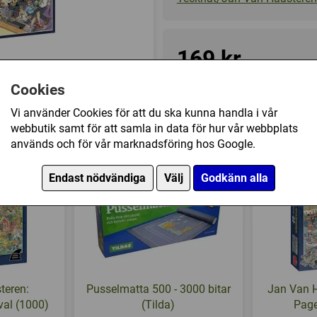
169 kr
Cookies
Ej tillgänglig
Vi använder Cookies för att du ska kunna handla i vår
webbutik samt för att samla in data för hur vår webbplats
: The Office (1000) har också köpt
används och för vår marknadsföring hos Google.
Endast nödvändiga
Välj
Godkänn alla
teren:
Pusselmatta 500 - 3000 bitar
Jan Van H
al (1000)
(Tilda)
Page