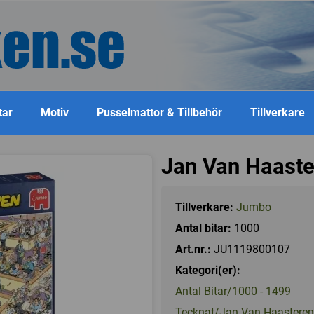
tar
Motiv
Pusselmattor & Tillbehör
Tillverkare
Jan Van Haaste
Tillverkare:
Jumbo
Antal bitar:
1000
Art.nr.:
JU1119800107
Kategori(er):
Antal Bitar/1000 - 1499
Tecknat/Jan Van Haasteren