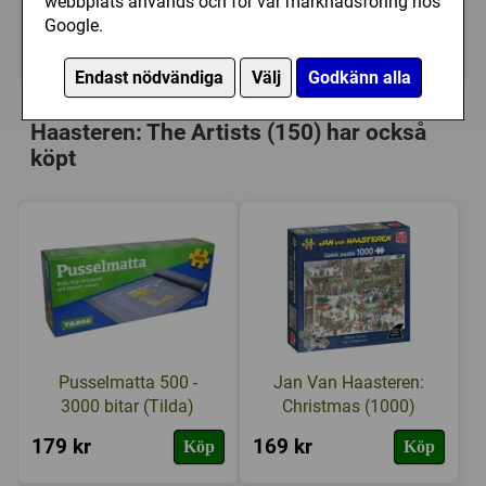
webbplats används och för vår marknadsföring hos
Google.
Ej tillgänglig
Endast nödvändiga
Välj
Godkänn alla
Personer som har köpt Jan Van
Haasteren: The Artists (150) har också
köpt
Pusselmatta 500 -
Jan Van Haasteren:
3000 bitar (Tilda)
Christmas (1000)
179 kr
169 kr
Köp
Köp