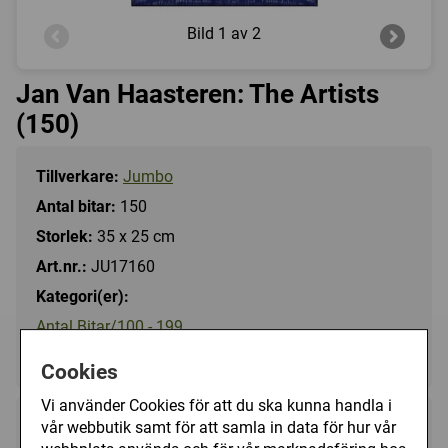
Bild
1 av 2
Jan Van Haasteren: The Artists
(150)
Tillverkare:
Jumbo
Antal bitar:
150
Storlek:
35 x 25 cm
Art.nr.:
JU17160
Kategori(er):
Antal Bitar/100 - 199
Tecknat/Jan Van Haasteren
Cookies
Vi använder Cookies för att du ska kunna handla i
vår webbutik samt för att samla in data för hur vår
79 kr
Utgått