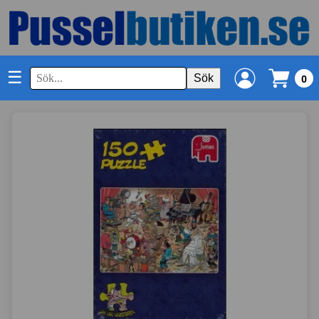
☰
Sök
0