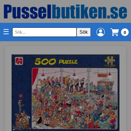
☰
Sök
0