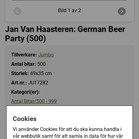
Bild
1 av 2
Jan Van Haasteren: German Beer
Party (500)
Tillverkare:
Jumbo
Antal bitar:
500
Storlek:
49x35 cm
Art.nr.:
JU17282
Kategori(er):
Antal Bitar/500 - 999
Tecknat/Jan Van Haasteren
Cookies
Vi använder Cookies för att du ska kunna handla i
119 kr
Utgått
vår webbutik samt för att samla in data för hur vår