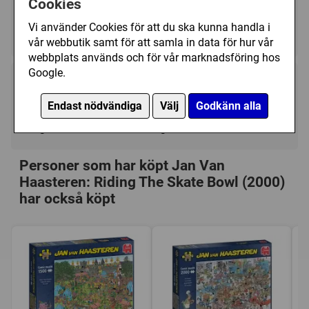
Cookies
Antal Bitar/2000
Vi använder Cookies för att du ska kunna handla i
Tecknat/Jan Van Haasteren
vår webbutik samt för att samla in data för hur vår
webbplats används och för vår marknadsföring hos
Google.
249 kr
Köp
Endast nödvändiga
Välj
Godkänn alla
I lager, leveranstid 1-3 vardagar
Personer som har köpt Jan Van
Haasteren: Riding The Skate Bowl (2000)
har också köpt