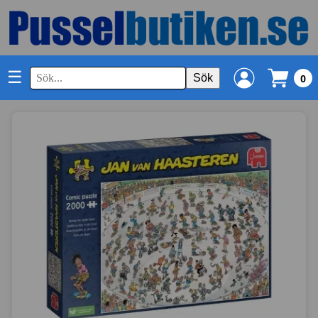
☰
Sök
0