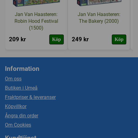
Jan Van Haasteren:
Jan Van Haasteren:
Robin Hood Festival
The Bakery (2000)
(1500)
209 kr
249 kr
2
Köp
Köp
Information
Om oss
Butiken i Umeå
Fraktpriser & leveranser
Köpvillkor
Ångra din order
Om Cookies