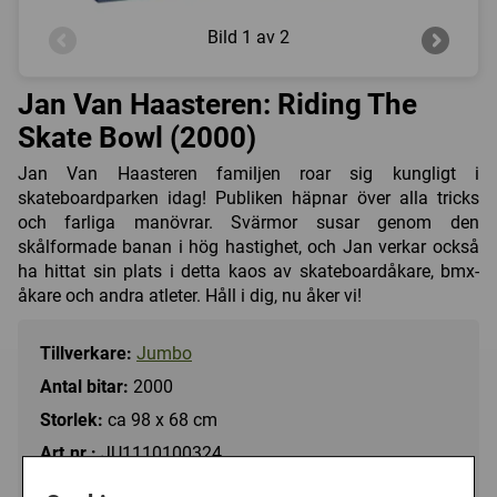
Bild
1 av 2
Jan Van Haasteren: Riding The
Skate Bowl (2000)
Jan Van Haasteren familjen roar sig kungligt i
skateboardparken idag! Publiken häpnar över alla tricks
och farliga manövrar. Svärmor susar genom den
skålformade banan i hög hastighet, och Jan verkar också
ha hittat sin plats i detta kaos av skateboardåkare, bmx-
åkare och andra atleter. Håll i dig, nu åker vi!
Tillverkare:
Jumbo
Antal bitar:
2000
Storlek:
ca 98 x 68 cm
Art.nr.:
JU1110100324
Kategori(er):