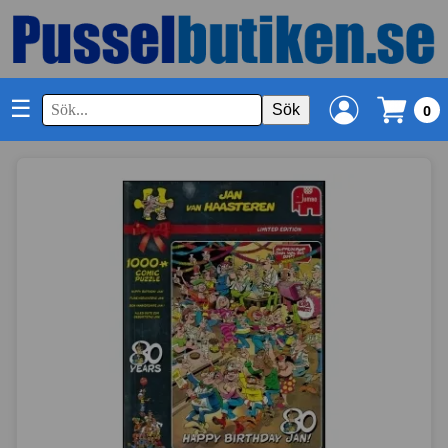
☰
Sök
0