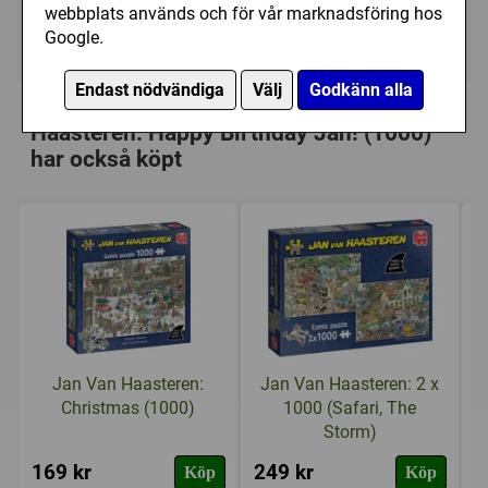
webbplats används och för vår marknadsföring hos
Google.
Ej tillgänglig
Endast nödvändiga
Välj
Godkänn alla
Personer som har köpt Jan Van
Haasteren: Happy Birthday Jan! (1000)
har också köpt
Jan Van Haasteren:
Jan Van Haasteren: 2 x
Christmas (1000)
1000 (Safari, The
Storm)
169 kr
249 kr
1
Köp
Köp