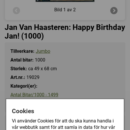
Bild
1 av 2
Jan Van Haasteren: Happy Birthday
Jan! (1000)
Tillverkare:
Jumbo
Antal bitar:
1000
Storlek:
ca 49 x 68 cm
Art.nr.:
19029
Kategori(er):
Antal Bitar/1000 - 1499
Tecknat/Jan Van Haasteren
Cookies
Vi använder Cookies för att du ska kunna handla i
129 kr
Utgått
vår webbutik samt för att samla in data för hur vår