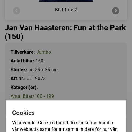
Bild
1 av 2
Jan Van Haasteren: Fun at the Park
(150)
Tillverkare:
Jumbo
Antal bitar:
150
Storlek:
ca 25 x 35 cm
Art.nr.:
JU19023
Kategori(er):
Antal Bitar/100 - 199
Tecknat/Jan Van Haasteren
Cookies
Vi använder Cookies för att du ska kunna handla i
79 kr
Utgått
vår webbutik samt för att samla in data för hur vår