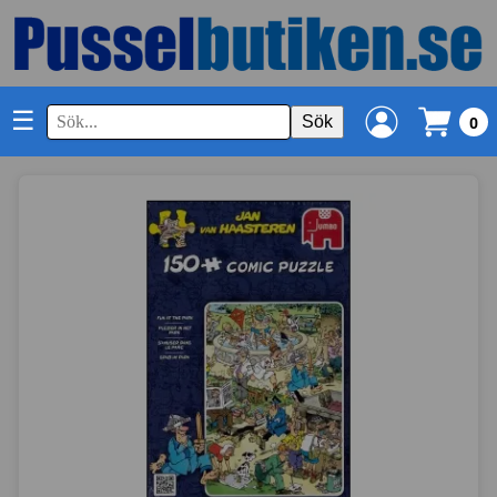
☰
Sök
0