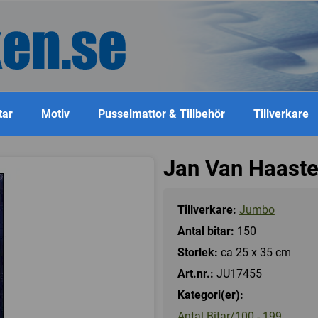
tar
Motiv
Pusselmattor & Tillbehör
Tillverkare
Jan Van Haaster
Tillverkare:
Jumbo
Antal bitar:
150
Storlek:
ca 25 x 35 cm
Art.nr.:
JU17455
Kategori(er):
Antal Bitar/100 - 199