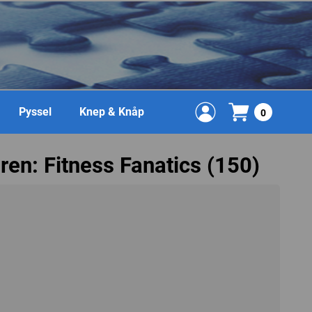
Pyssel
Knep & Knåp
0
en: Fitness Fanatics (150)