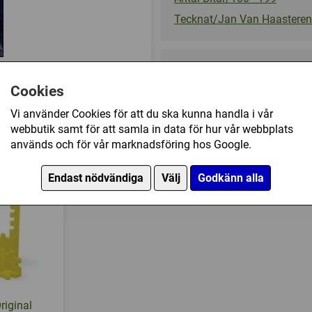
Tecknat/Jan Van Haasteren
79 kr
Cookies
Vi använder Cookies för att du ska kunna handla i vår
Ej tillgänglig
webbutik samt för att samla in data för hur vår webbplats
används och för vår marknadsföring hos Google.
: Fitness Fanatics (150) har också köpt
Endast nödvändiga
Välj
Godkänn alla
riginal